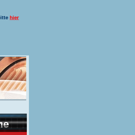
bitte
hier