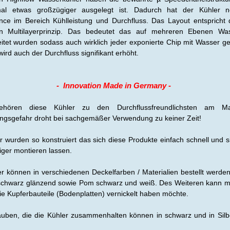
al etwas großzügiger ausgelegt ist. Dadurch hat der Kühler 
nce im Bereich Kühlleistung und Durchfluss. Das Layout entspricht
n Multilayerprinzip. Das bedeutet das auf mehreren Ebenen Was
itet wurden sodass auch wirklich jeder exponierte Chip mit Wasser ge
ird auch der Durchfluss signifikant erhöht.
- Innovation Made in Germany -
ehören diese Kühler zu den Durchflussfreundlichsten am Ma
ngsgefahr droht bei sachgemäßer Verwendung zu keiner Zeit!
r wurden so konstruiert das sich diese Produkte einfach schnell und 
eiger montieren lassen.
er können in verschiedenen Deckelfarben / Materialien bestellt werden
 schwarz glänzend sowie Pom schwarz und weiß. Des Weiteren kann 
e Kupferbauteile (Bodenplatten) vernickelt haben möchte.
auben, die die Kühler zusammenhalten können in schwarz und in Silb