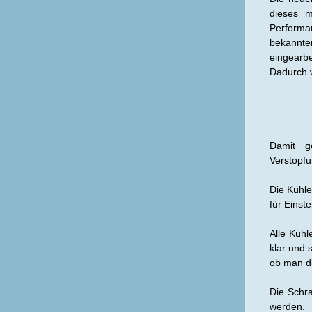
dieses m
Performa
bekannte
eingearbe
Dadurch w
Damit g
Verstopfu
Die Kühle
für Einst
Alle Kühl
klar und
ob man di
Die Schr
werden.