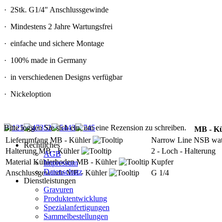
·
2Stk. G1/4" Anschlussgewinde
·
Mindestens 2 Jahre Wartungsfrei
·
einfache und sichere Montage
·
100% made in Germany
·
in verschiedenen Designs verfügbar
·
Nickeloption
Bitte loggen Sie sich ein, um eine Rezension zu schreiben.
MB - Küh
Lieferumfang MB - Kühler
Narrow Line NSB water
Rechtliches
Halterung MB - Kühler
2 - Loch - Halterung
AGB
Material Kühlerboden MB - Kühler
Kupfer
Impressum
Datenschutz
Anschlussgewinde MB - Kühler
G 1/4
Dienstleistungen
Gravuren
Produktentwicklung
Spezialanfertigungen
Sammelbestellungen