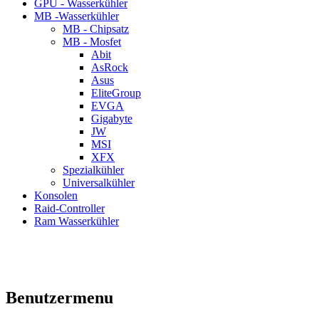
GPU - Wasserkühler
MB -Wasserkühler
MB - Chipsatz
MB - Mosfet
Abit
AsRock
Asus
EliteGroup
EVGA
Gigabyte
JW
MSI
XFX
Spezialkühler
Universalkühler
Konsolen
Raid-Controller
Ram Wasserkühler
Benutzermenu