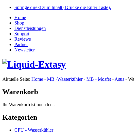
Springe direkt zum Inhalt (Drücke die Enter Taste).
Home
Shop
Dienstleistungen
Support
Reviews
Partner
Newsletter
Aktuelle Seite:
Home
-
MB -Wasserkühler
-
MB - Mosfet
-
Asus
-
Wa
Warenkorb
Ihr Warenkorb ist noch leer.
Kategorien
CPU - Wasserkühler