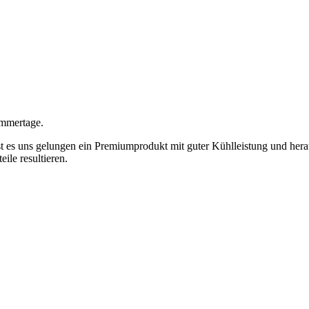
ommertage.
t es uns gelungen ein Premiumprodukt mit guter Kühlleistung und her
le resultieren.