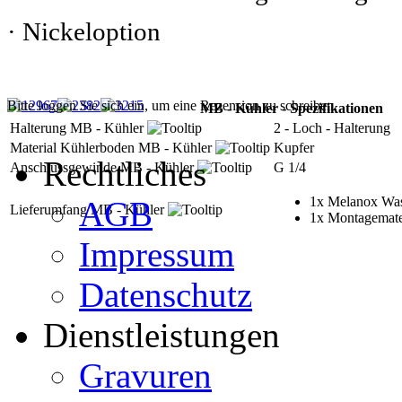
· Nickeloption
Bitte loggen Sie sich ein, um eine Rezension zu schreiben.
MB - Kühler - Spezifikationen
Halterung MB - Kühler
2 - Loch - Halterung
Material Kühlerboden MB - Kühler
Kupfer
Rechtliches
Anschlussgewinde MB - Kühler
G 1/4
1x Melanox Wass
AGB
Lieferumfang MB - Kühler
1x Montagemate
Impressum
Datenschutz
Dienstleistungen
Gravuren