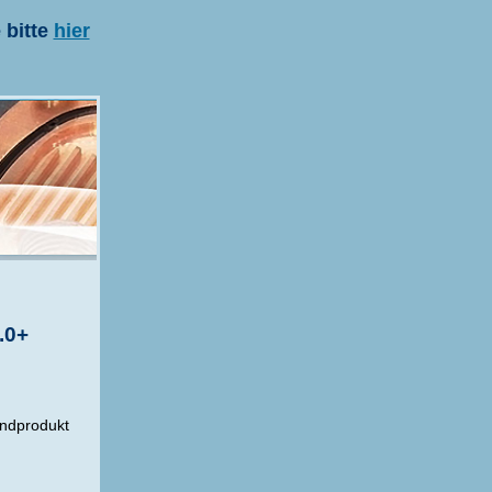
 bitte
hier
.0+
ndprodukt