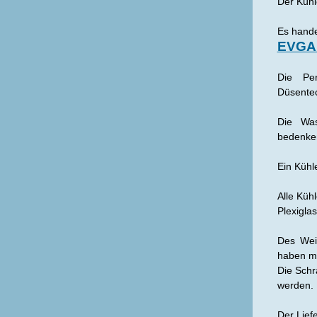
Der Kühl
Es hande
EVGA 
Die Pe
Düsentec
Die Wa
bedenken
Ein Kühl
Alle Küh
Plexigla
Des Wei
haben m
Die Schr
werden.
Der Lief