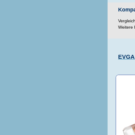
Kompat
Vergleic
Weitere 
EVGA 