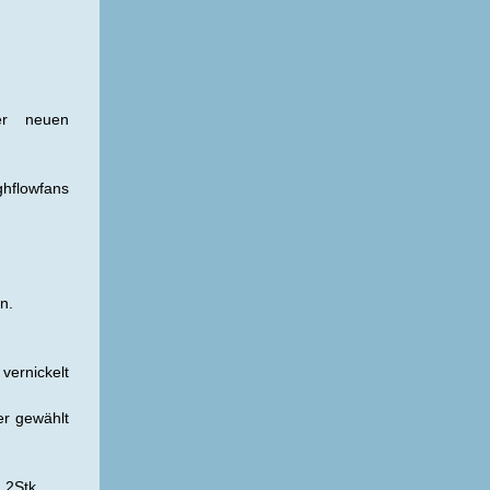
er neuen
flowfans
n.
ernickelt
er gewählt
 2Stk.