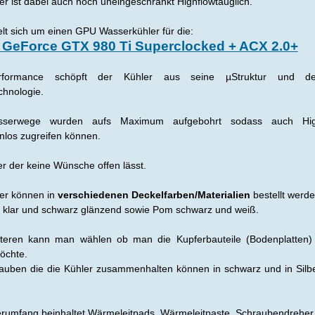
er ist dabei auch noch uneingeschränkt Highflowtauglich.
lt sich um einen GPU Wasserkühler für die:
GeForce GTX 980 Ti Superclocked + ACX 2.0+
rformance schöpft der Kühler aus seine µStruktur und d
hnologie.
sserwege wurden aufs Maximum aufgebohrt sodass auch High
los zugreifen können.
er der keine Wünsche offen lässt.
ler können in
verschiedenen Deckelfarben/Materialien
bestellt werde
s klar und schwarz glänzend sowie Pom schwarz und weiß.
teren kann man wählen ob man die Kupferbauteile (Bodenplatten) v
öchte.
auben die die Kühler zusammenhalten können in schwarz und in Silb
erumfang beinhaltet Wärmeleitpads, Wärmeleitpaste, Schraubendreher,