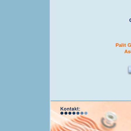
Palit 
As