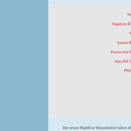
Nv
Gigabyte R
Asrock 
Powercolor
Asus RX 
PNY
Die neuen Highflow Wasserkühler haben die