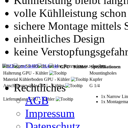
Kühlleistung bleibt langfr
volle Kühlleistung scho
sichere Montage mittels
einheitliches Design
keine Verstopfungsgefah
Bitte loggen Sie sich ein, um eine Rezension zu schreiben.
GPU - Kühler - Spezifikationen
Halterung GPU - Kühler
Mountingholes
Material Kühlerboden GPU - Kühler
Kupfer
Rechtliches
Anschlussgewinde GPU - Kühler
G 1/4
1x Narrow Lin
AGB
Lieferumfang GPU - Kühler
1x Montagemat
Impressum
Datenschutz