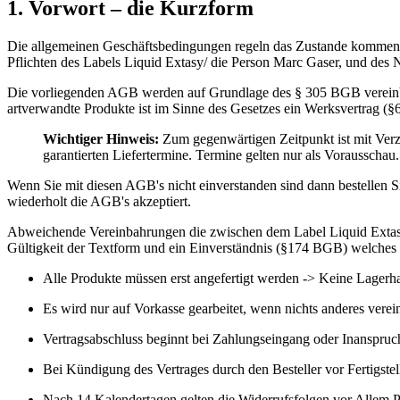
1. Vorwort – die Kurzform
Die allgemeinen Geschäftsbedingungen regeln das Zustande kommen d
Pflichten des Labels Liquid Extasy/ die Person Marc Gaser, und des 
Die vorliegenden AGB werden auf Grundlage des § 305 BGB vereinbart
artverwandte Produkte ist im Sinne des Gesetzes ein Werksvertrag (
Wichtiger Hinweis:
Zum gegenwärtigen Zeitpunkt ist mit Verz
garantierten Liefertermine. Termine gelten nur als Vorausschau.
Wenn Sie mit diesen AGB's nicht einverstanden sind dann bestellen S
wiederholt die AGB's akzeptiert.
Abweichende Vereinbahrungen die zwischen dem Label Liquid Extasy
Gültigkeit der Textform und ein Einverständnis (§174 BGB) welches
Alle Produkte müssen erst angefertigt werden -> Keine Lagerha
Es wird nur auf Vorkasse gearbeitet, wenn nichts anderes verein
Vertragsabschluss beginnt bei Zahlungseingang oder Inanspruc
Bei Kündigung des Vertrages durch den Besteller vor Fertigst
Nach 14 Kalendertagen gelten die Widerrufsfolgen vor Allem 