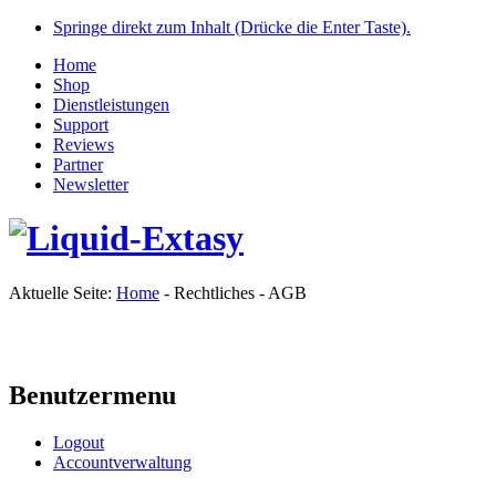
Springe direkt zum Inhalt (Drücke die Enter Taste).
Home
Shop
Dienstleistungen
Support
Reviews
Partner
Newsletter
Aktuelle Seite:
Home
-
Rechtliches
-
AGB
Benutzermenu
Logout
Accountverwaltung