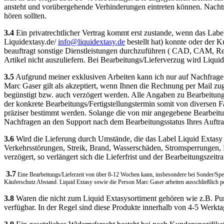
ansteht und vorübergehende Verhinderungen eintreten können. Nachtr
hören sollten.
3.4
Ein privatrechtlicher Vertrag kommt erst zustande, wenn das La
Liquidextasy.de/
info@liquidextasy.de
bestellt hat) konnte oder der
beauftragt sonstige Dienstleistungen durchzuführen ( CAD, CAM, Reche
Artikel nicht auszuliefern. Bei Bearbeitungs/Lieferverzug wird Liquid
3.5
Aufgrund meiner exklusiven Arbeiten kann ich nur auf Nachfrage 
Marc Gaser gilt als akzeptiert, wenn Ihnen die Rechnung per Mail zug
begünstigt bzw. auch verzögert werden. Alle Angaben zu Bearbeitungs
der konkrete Bearbeitungs/Fertigstellungstermin somit von diversen 
präziser bestimmt werden. Solange die von mir angegebene Bearbeitungs
Nachfragen an den Support nach dem Bearbeitungsstatus Ihres Auftra
3.6
Wird die Lieferung durch Umstände, die das Label Liquid Extasy 
Verkehrsstörungen, Streik, Brand, Wasserschäden, Stromsperrungen
verzögert, so verlängert sich die Lieferfrist und der Bearbeitungsze
3.7
Eine Bearbeitungs/Lieferzeit von über 8-12 Wochen kann, insbesondere bei Sonder/Spez
Käuferschutz Abstand. Liquid Extasy sowie die Person Marc Gaser arbeiten ausschließlich per
3.8
Waren die nicht zum Liquid Extasysortiment gehören wie z.B. Pu
verfügbar. In der Regel sind diese Produkte innerhalb von 4-5 Werkta