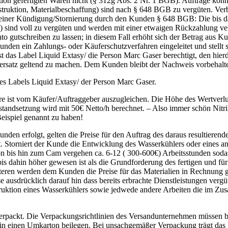
tion gefertigten Waren nicht (§ 312g Abs. 2 Nr. 1 BGB). Aufträge kön
onstruktion, Materialbeschaffung) sind nach § 648 BGB zu vergüten. V
e einer Kündigung/Stornierung durch den Kunden § 648 BGB: Die bis da
nd voll zu vergüten und werden mit einer etwaigen Rückzahlung verrec
to gutschreiben zu lassen; in diesem Fall erhöht sich der Betrag aus 
den ein Zahlungs- oder Käuferschutzverfahren eingeleitet und stellt s
ist das Label Liquid Extasy/ die Person Marc Gaser berechtigt, den hi
ersatz geltend zu machen. Dem Kunden bleibt der Nachweis vorbehalten,
es Labels Liquid Extasy/ der Person Marc Gaser.
ist vom Käufer/Auftraggeber auszugleichen. Die Höhe des Wertverlust
nstandsetzung wird mit 50€ Netto/h berechnet. – Also immer schön Nitr
eispiel genannt zu haben!
den erfolgt, gelten die Preise für den Auftrag des daraus resultierend
 Storniert der Kunde die Entwicklung des Wasserkühlers oder eines a
on bis hin zum Cam vergehen ca. 6-12 ( 300-600€) Arbeitsstunden soda
bis dahin höher gewesen ist als die Grundforderung des fertigen und fü
eren werden dem Kunden die Preise für das Materialien in Rechnung ges
ausdrücklich darauf hin dass bereits erbrachte Dienstleistungen vergüt
uktion eines Wasserkühlers sowie jedwede andere Arbeiten die im Zus
packt. Die Verpackungsrichtlinien des Versandunternehmen müssen be
 in einen Umkarton beilegen. Bei unsachgemäßer Verpackung trägt das 