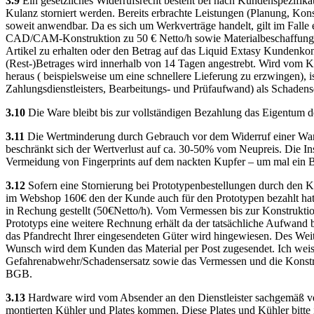
3.9
Ein gesetzliches Widerrufsrecht besteht bei nach Kundenspezifika
Kulanz storniert werden. Bereits erbrachte Leistungen (Planung, K
soweit anwendbar. Da es sich um Werkverträge handelt, gilt im Fall
CAD/CAM-Konstruktion zu 50 € Netto/h sowie Materialbeschaffung) si
Artikel zu erhalten oder den Betrag auf das Liquid Extasy Kundenkon
(Rest-)Betrages wird innerhalb von 14 Tagen angestrebt. Wird vom Kun
heraus ( beispielsweise um eine schnellere Lieferung zu erzwingen), 
Zahlungsdienstleisters, Bearbeitungs- und Prüfaufwand) als Schadens
3.10
Die Ware bleibt bis zur vollständigen Bezahlung das Eigentum d
3.11
Die Wertminderung durch Gebrauch vor dem Widerruf einer Ware 
beschränkt sich der Wertverlust auf ca. 30-50% vom Neupreis. Die I
Vermeidung von Fingerprints auf dem nackten Kupfer – um mal ein B
3.12
Sofern eine Stornierung bei Prototypenbestellungen durch den Kun
im Webshop 160€ den der Kunde auch für den Prototypen bezahlt hat.
in Rechung gestellt (50€Netto/h). Vom Vermessen bis zur Konstrukti
Prototyps eine weitere Rechnung erhält da der tatsächliche Aufwand 
das Pfandrecht Ihrer eingesendeten Güter wird hingewiesen. Des Weit
Wunsch wird dem Kunden das Material per Post zugesendet. Ich weise 
Gefahrenabwehr/Schadensersatz sowie das Vermessen und die Konstr
BGB.
3.13
Hardware wird vom Absender an den Dienstleister sachgemäß ver
montierten Kühler und Plates kommen. Diese Plates und Kühler bitte