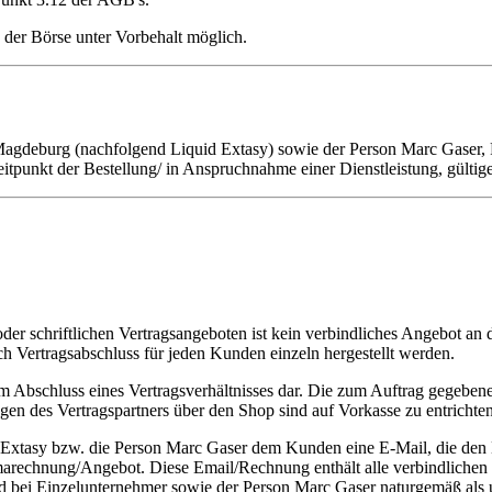
 der Börse unter Vorbehalt möglich.
Magdeburg (nachfolgend Liquid Extasy) sowie der Person Marc Gaser
itpunkt der Bestellung/ in Anspruchnahme einer Dienstleistung, gültige
er schriftlichen Vertragsangeboten ist kein verbindliches Angebot an
h Vertragsabschluss für jeden Kunden einzeln hergestellt werden.
 Abschluss eines Vertragsverhältnisses dar. Die zum Auftrag gegeben
n des Vertragspartners über den Shop sind auf Vorkasse zu entrichten 
 Extasy bzw. die Person Marc Gaser dem Kunden eine E-Mail, die den
rmarechnung/Angebot. Diese Email/Rechnung enthält alle verbindlichen
nd bei Einzelunternehmer sowie der Person Marc Gaser naturgemäß als un