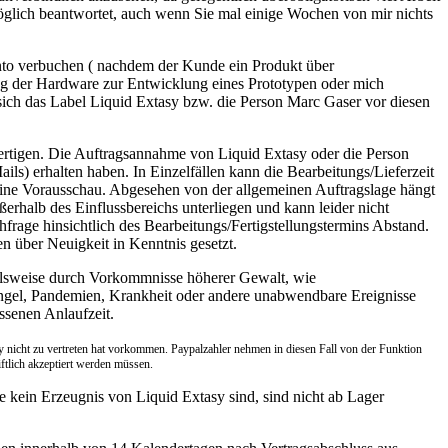
öglich beantwortet, auch wenn Sie mal einige Wochen von mir nichts
nto verbuchen ( nachdem der Kunde ein Produkt über
ng der Hardware zur Entwicklung eines Prototypen oder mich
 sich das Label Liquid Extasy bzw. die Person Marc Gaser vor diesen
fertigen. Die Auftragsannahme von Liquid Extasy oder die Person
ls) erhalten haben. In Einzelfällen kann die Bearbeitungs/Lieferzeit
reine Vorausschau. Abgesehen von der allgemeinen Auftragslage hängt
erhalb des Einflussbereichs unterliegen und kann leider nicht
hfrage hinsichtlich des Bearbeitungs/Fertigstellungstermins Abstand.
n über Neuigkeit in Kenntnis gesetzt.
pielsweise durch Vorkommnisse höherer Gewalt, wie
angel, Pandem
ien, Krankheit oder andere unabwendbare Ereignisse
ssenen Anlaufzeit.
 nicht zu vertreten hat vorkommen. Paypalzahler nehmen in diesen Fall von der Funktion
ftlich akzeptiert werden müssen.
kein Erzeugnis von Liquid Extasy sind, sind nicht ab Lager