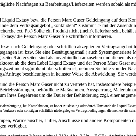
ägliche Nachfragen zu Bearbeitungs/Lieferzeiten werden sobald als m
bel Liquid Extasy bzw. die Person Marc Gaser Geldeingang auf dem Ko
 Kunde dem Vertragsangebot „konkludent“ zustimmt -> mit der Zusendu
rche ect. Pp.) Sollte ein Produkt nicht (mehr), lieferbar sein, behält
 Extasy/ die Person Marc Gaser Sie schriftlich informieren.
bzw. nach Geldeingang oder schriftlich akzeptierten Vertragsangebot 
egangen ist, bzw. Sie eine Bestätigungsmail ( auch Systemgenerierte Mai
zeiten/Lieferzeiten sind als unverbindlich anzusehen und dienen als 
Faktoren ab die dem Label Liquid Extasy und der Person Marc Gaser auß
zeit nicht signifikant überschritten ist, nehmen Sie bitte von der Nac
gs/Anfrage beschleunigen in keinster Weise die Abwicklung. Sie werde
und die Person Marc Gaser nicht zu ver
treten hat, insbesondere beis
, Betriebsstörungen, behördliche Maßnahmen, Aussperrung, Materialm
itraum Ihres Begehrens um die Dauer der Behinderung zzgl. einer angeme
ialanfertigung, bei Komplikation, zu hoher Auslastung oder durch Umstände die Liquid Extasy
 Vorkasse oder sonstigen schriftlich niedergelegten Vertragsbedingungen die meinerseits schri
mpen, Wärmetauscher, Lüfter, Anschlüsse und andere Komponenten die 
gen verfügbar.