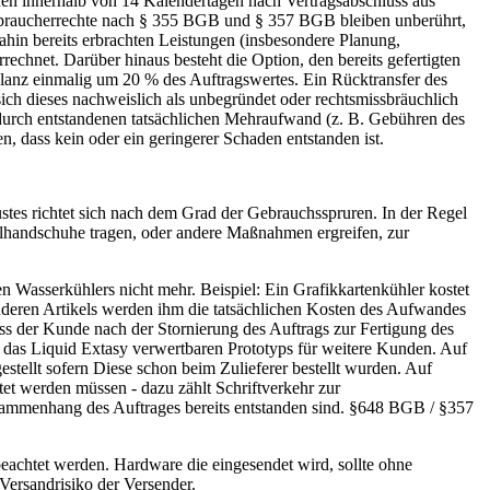
nen innerhalb von 14 Kalendertagen nach Vertragsabschluss aus
erbraucherrechte nach § 355 BGB und § 357 BGB bleiben unberührt,
hin bereits erbrachten Leistungen (insbesondere Planung,
hnet. Darüber hinaus besteht die Option, den bereits gefertigten
Kulanz einmalig um 20 % des Auftragswertes. Ein Rücktransfer des
ich dieses nachweislich als unbegründet oder rechtsmissbräuchlich
erdurch entstandenen tatsächlichen Mehraufwand (z. B. Gebühren des
 dass kein oder ein geringerer Schaden entstanden ist.
es richtet sich nach dem Grad der Gebrauchsspruren. In der Regel
ilhandschuhe tragen, oder andere Maßnahmen ergreifen, zur
en Wasserkühlers nicht mehr. Beispiel: Ein Grafikkartenkühler kostet
nderen Artikels werden ihm die tatsächlichen Kosten des Aufwandes
ss der Kunde nach der Stornierung des Auftrags zur Fertigung des
r das Liquid Extasy verwertbaren Prototyps für weitere Kunden. Auf
tellt sofern Diese schon beim Zulieferer bestellt wurden. Auf
et werden müssen - dazu zählt Schriftverkehr zur
ammenhang des Auftrages bereits entstanden sind. §648 BGB / §357
achtet werden. Hardware die eingesendet wird, sollte ohne
Versandrisiko der Versender.