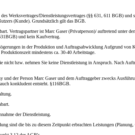
es Werksvertrages/Dienstleistungsvertrages (§§ 631, 611 BGB) und so
Nutzers (Kunde). Grundsätzlich gilt das BGB.
. Vertragspartner ist Marc Gaser (Privatperson)/ auftretend unter d
§631BGB) und kein Kaufvertrag.
ögerungen in der Produktion und Auftragsabwicklung Aufgrund von Kra
 Produktionszeit mindestens ca. 30-40 Arbeitstage.
ie nicht bzw. nehmen Sie keine Dienstleistung in Anspruch. Nach Auft
 und der Person Marc Gaser und dem Auftraggeber zwecks Ausführung 
 auch konkludent entsteht. §116BGB.
ltung.
bart.
hnahme der Dienstleistung.
ellung sind die bis zu diesem Zeitpunkt erbrachten Leistungen (Planu
Punkt 3.12 der AGB's.