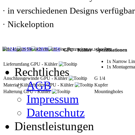
· in verschiedenen Designs verfügbar
· Nickeloption
Bitte loggen Sie sich ein, um eine Rezension zu schreiben.
GPU - Kühler - Spezifikationen
1x Narrow Lin
Lieferumfang GPU - Kühler
1x Montagemat
Rechtliches
Anschlussgewinde GPU - Kühler
G 1/4
AGB
Material Kühlerboden GPU - Kühler
Kupfer
Halterung GPU - Kühler
Mountingholes
Impressum
Datenschutz
Dienstleistungen