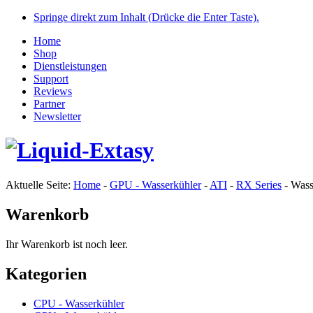
Springe direkt zum Inhalt (Drücke die Enter Taste).
Home
Shop
Dienstleistungen
Support
Reviews
Partner
Newsletter
Aktuelle Seite:
Home
-
GPU - Wasserkühler
-
ATI
-
RX Series
-
Wass
Warenkorb
Ihr Warenkorb ist noch leer.
Kategorien
CPU - Wasserkühler