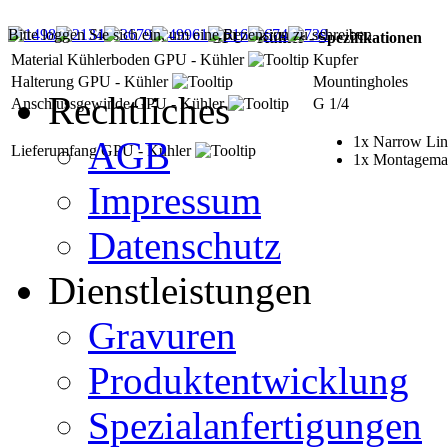
Bitte loggen Sie sich ein, um eine Rezension zu schreiben.
GPU - Kühler - Spezifikationen
Material Kühlerboden GPU - Kühler
Kupfer
Halterung GPU - Kühler
Mountingholes
Rechtliches
Anschlussgewinde GPU - Kühler
G 1/4
1x Narrow Lin
AGB
Lieferumfang GPU - Kühler
1x Montagemat
Impressum
Datenschutz
Dienstleistungen
Gravuren
Produktentwicklung
Spezialanfertigungen