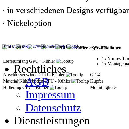
· in verschiedenen Designs verfügbar
· Nickeloption
Bitte loggen Sie sich ein, um eine Rezension zu schreiben.
GPU - Kühler - Spezifikationen
1x Narrow Lin
Lieferumfang GPU - Kühler
1x Montagemat
Rechtliches
Anschlussgewinde GPU - Kühler
G 1/4
AGB
Material Kühlerboden GPU - Kühler
Kupfer
Halterung GPU - Kühler
Mountingholes
Impressum
Datenschutz
Dienstleistungen