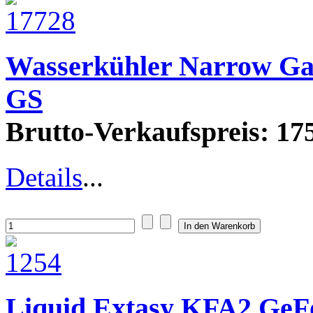
Wasserkühler Narrow G
GS
Brutto-Verkaufspreis:
175
Details
...
Liquid Extasy KFA2 GeF