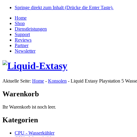
Springe direkt zum Inhalt (Drücke die Enter Taste).
Home
Shop
Dienstleistungen
Support
Reviews
Partner
Newsletter
Aktuelle Seite:
Home
-
Konsolen
-
Liquid Extasy Playstation 5 Wasse
Warenkorb
Ihr Warenkorb ist noch leer.
Kategorien
CPU - Wasserkühler