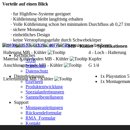
Vorteile auf einen Blick
· fur Highflow-Systeme geeignet
· Kühlleistung bleibt langfristig erhalten
· Volle Kühlleistung schon bei minimalem Durchfluss ab 0,27 l/
· sichere Monatage
· einheitliches Design
· keine Verstopfungsgefahr durch Schwebekörper
Bitte loggen Sie sich ein, um eine Rezension zu schreiben.
MB - Kühler - Spezifikationen
Halterung MB - Kühler
4 - Loch - Halterung
Rechtliches
Material Kühlerboden MB - Kühler
Kupfer
AGB
Anschlussgewinde MB - Kühler
G 1/4
Impressum
Datenschutz
Dienstleistungen
1x Playstation 
Lieferumfang MB - Kühler
Gravuren
1x Montagemate
Produktentwicklung
Spezialanfertigungen
Sammelbestellungen
Support
Montageanleitungen
Rücksendeformular
RMA_Formular
Kontakt
Reseller