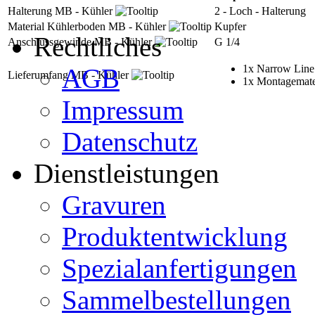
Halterung MB - Kühler
2 - Loch - Halterung
Material Kühlerboden MB - Kühler
Kupfer
Rechtliches
Anschlussgewinde MB - Kühler
G 1/4
1x Narrow Line
AGB
Lieferumfang MB - Kühler
1x Montagemate
Impressum
Datenschutz
Dienstleistungen
Gravuren
Produktentwicklung
Spezialanfertigungen
Sammelbestellungen