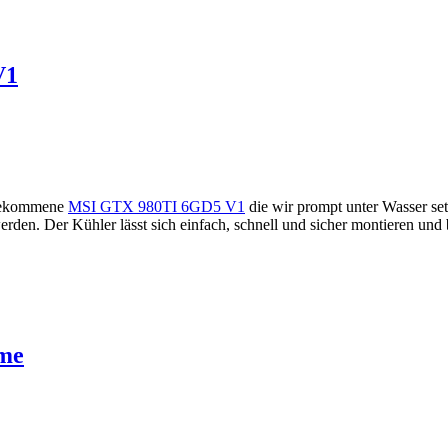
V1
e gekommene
MSI GTX 980TI 6GD5 V1
die wir prompt unter Wasser se
n. Der Kühler lässt sich einfach, schnell und sicher montieren und bi
eme