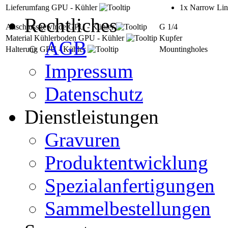
Lieferumfang GPU - Kühler
1x Narrow Lin
Rechtliches
Anschlussgewinde GPU - Kühler
G 1/4
Material Kühlerboden GPU - Kühler
Kupfer
AGB
Halterung GPU - Kühler
Mountingholes
Impressum
Datenschutz
Dienstleistungen
Gravuren
Produktentwicklung
Spezialanfertigungen
Sammelbestellungen