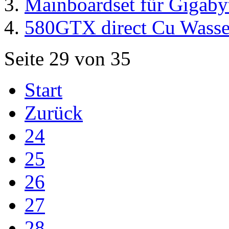
Mainboardset für Giga
580GTX direct Cu Wasse
Seite 29 von 35
Start
Zurück
24
25
26
27
28