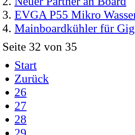
Neuer Partner an Board
EVGA P55 Mikro Wasser
Mainboardkühler für Gig
Seite 32 von 35
Start
Zurück
26
27
28
29