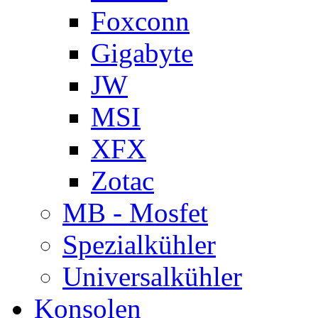
Foxconn
Gigabyte
JW
MSI
XFX
Zotac
MB - Mosfet
Spezialkühler
Universalkühler
Konsolen