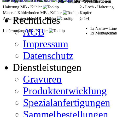
Bitte loggen Sie sich ein, um eine Rezension zu schreiben.
MB - Kühler - Spezifikationen
Halterung MB - Kühler
2 - Loch - Halterung
Material Kühlerboden MB - Kühler
Kupfer
Rechtliches
Anschlussgewinde MB - Kühler
G 1/4
1x Narrow Line
AGB
Lieferumfang MB - Kühler
1x Montagemate
Impressum
Datenschutz
Dienstleistungen
Gravuren
Produktentwicklung
Spezialanfertigungen
Sammelbestellungen