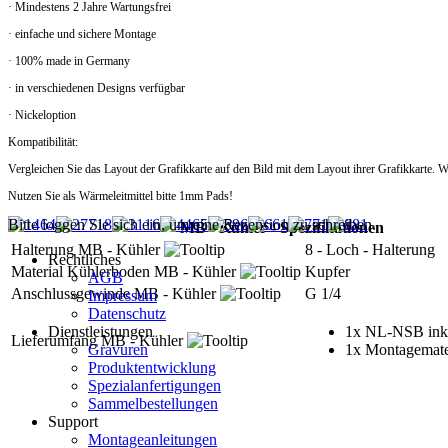
· Mindestens 2 Jahre Wartungsfrei
· einfache und sichere Montage
· 100% made in Germany
· in verschiedenen Designs verfügbar
· Nickeloption
Kompatibilität:
Vergleichen Sie das Layout der Grafikkarte auf den Bild mit dem Layout ihrer Grafikkarte. W
Nutzen Sie als Wärmeleitmittel bitte 1mm Pads!
Bitte loggen Sie sich ein, um eine Rezension zu schreiben.
MB - Kühler - Spezifikationen
Halterung MB - Kühler
8 - Loch - Halterung
Rechtliches
Material Kühlerboden MB - Kühler
Kupfer
AGB
Anschlussgewinde MB - Kühler
G 1/4
Impressum
Datenschutz
Dienstleistungen
1x NL-NSB inkl
Lieferumfang MB - Kühler
Gravuren
1x Montagemate
Produktentwicklung
Spezialanfertigungen
Sammelbestellungen
Support
Montageanleitungen