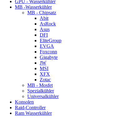
GPU - Wasserkühler
MB -Wasserkühler
MB - Chipsatz
Abit
AsRock
Asus
DFI
EliteGroup
EVGA
Foxconn
Gigabyte
JW
MSI
XFX
Zotac
MB - Mosfet
Spezialkühler
Universalkühler
Konsolen
Raid-Controller
Ram Wasserkühler