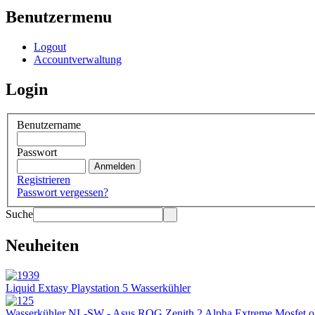
Benutzermenu
Logout
Accountverwaltung
Login
Benutzername
Passwort
Registrieren
Passwort vergessen?
Suche
Neuheiten
Liquid Extasy Playstation 5 Wasserkühler
Wasserkühler NL-SW - Asus ROG Zenith 2 Alpha Extreme Mosfet 