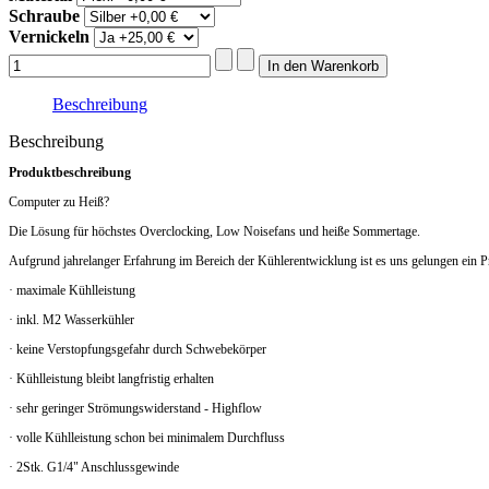
Schraube
Vernickeln
Beschreibung
Beschreibung
Produktbeschreibung
Computer zu Heiß?
Die Lösung für höchstes Overclocking, Low Noisefans und heiße Sommertage.
Aufgrund jahrelanger Erfahrung im Bereich der Kühlerentwicklung ist es uns gelungen ein P
· maximale Kühlleistung
· inkl. M2 Wasserkühler
· keine Verstopfungsgefahr durch Schwebekörper
· Kühlleistung bleibt langfristig erhalten
· sehr geringer Strömungswiderstand - Highflow
· volle Kühlleistung schon bei minimalem Durchfluss
· 2Stk. G1/4" Anschlussgewinde