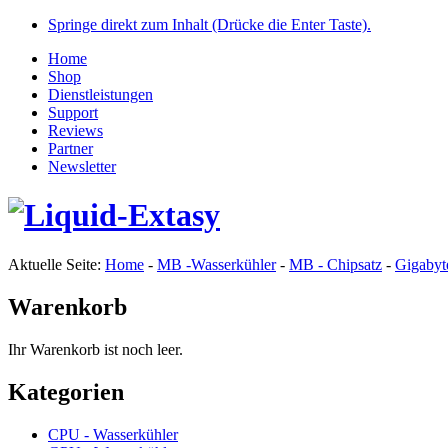
Springe direkt zum Inhalt (Drücke die Enter Taste).
Home
Shop
Dienstleistungen
Support
Reviews
Partner
Newsletter
Aktuelle Seite:
Home
-
MB -Wasserkühler
-
MB - Chipsatz
-
Gigabyt
Warenkorb
Ihr Warenkorb ist noch leer.
Kategorien
CPU - Wasserkühler