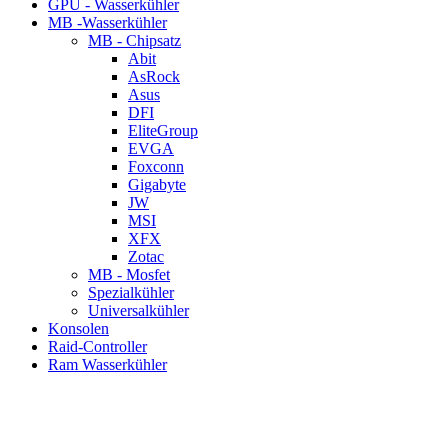
GPU - Wasserkühler
MB -Wasserkühler
MB - Chipsatz
Abit
AsRock
Asus
DFI
EliteGroup
EVGA
Foxconn
Gigabyte
JW
MSI
XFX
Zotac
MB - Mosfet
Spezialkühler
Universalkühler
Konsolen
Raid-Controller
Ram Wasserkühler