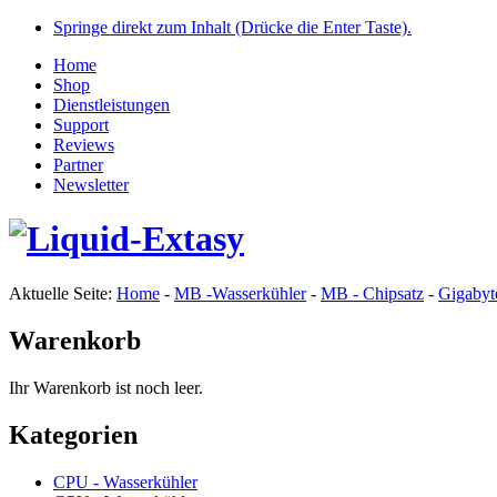
Springe direkt zum Inhalt (Drücke die Enter Taste).
Home
Shop
Dienstleistungen
Support
Reviews
Partner
Newsletter
Aktuelle Seite:
Home
-
MB -Wasserkühler
-
MB - Chipsatz
-
Gigabyt
Warenkorb
Ihr Warenkorb ist noch leer.
Kategorien
CPU - Wasserkühler