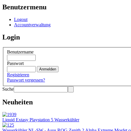
Benutzermenu
Logout
Accountverwaltung
Login
Benutzername
Passwort
Registrieren
Passwort vergessen?
Suche
Neuheiten
Liquid Extasy Playstation 5 Wasserkühler
Wasserkühler NL-SW - Asus ROG Zenith 2 Alpha Extreme Mosfet 