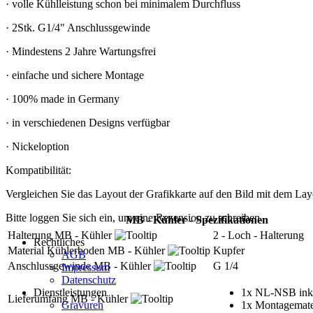
· volle Kühlleistung schon bei minimalem Durchfluss
· 2Stk. G1/4" Anschlussgewinde
· Mindestens 2 Jahre Wartungsfrei
· einfache und sichere Montage
· 100% made in Germany
· in verschiedenen Designs verfügbar
· Nickeloption
Kompatibilität:
Vergleichen Sie das Layout der Grafikkarte auf den Bild mit dem Layo
Bitte loggen Sie sich ein, um eine Rezension zu schreiben.
MB - Kühler - Spezifikationen
Halterung MB - Kühler
2 - Loch - Halterung
Rechtliches
Material Kühlerboden MB - Kühler
Kupfer
AGB
Anschlussgewinde MB - Kühler
G 1/4
Impressum
Datenschutz
Dienstleistungen
1x NL-NSB inkl
Lieferumfang MB - Kühler
Gravuren
1x Montagemate