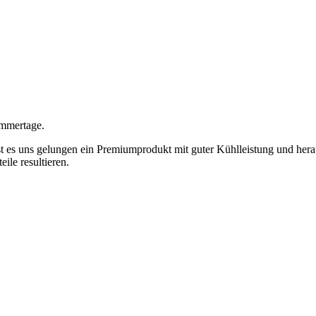
ommertage.
t es uns gelungen ein Premiumprodukt mit guter Kühlleistung und her
le resultieren.