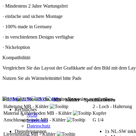
· Mindestens 2 Jahre Wartungsfrei
· einfache und sichere Montage
· 100% made in Germany
· in verschiedenen Designs verfügbar
· Nickeloption
Kompatibilität:
Vergleichen Sie das Layout der Grafikkarte auf den Bild mit dem Layo
Nutzen Sie als Wärmeleitmittel bitte Pads
Bitte loggen Sie sich ein, um eine Rezension zu schreiben.
MB - Kühler - Spezifikationen
Halterung MB - Kühler
2 - Loch - Halterung
Rechtliches
Material Kühlerboden MB - Kühler
Kupfer
AGB
Anschlussgewinde MB - Kühler
G 1/4
Impressum
Datenschutz
Dienstleistungen
1x NL-SW inklu
Lieferumfang MB - Kühler