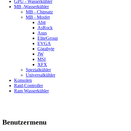
GPU - Wasserkühler
MB -Wasserkühler
MB - Chipsatz
MB - Mosfet
Abit
AsRock
Asus
EliteGroup
EVGA
Gigabyte
JW
MSI
XFX
Spezialkühler
Universalkühler
Konsolen
Raid-Controller
Ram Wasserkühler
Benutzermenu