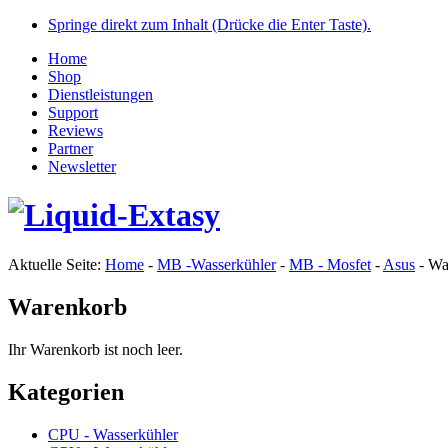
Springe direkt zum Inhalt (Drücke die Enter Taste).
Home
Shop
Dienstleistungen
Support
Reviews
Partner
Newsletter
Aktuelle Seite:
Home
-
MB -Wasserkühler
-
MB - Mosfet
-
Asus
-
Wa
Warenkorb
Ihr Warenkorb ist noch leer.
Kategorien
CPU - Wasserkühler