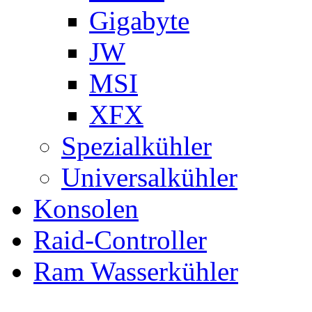
Gigabyte
JW
MSI
XFX
Spezialkühler
Universalkühler
Konsolen
Raid-Controller
Ram Wasserkühler