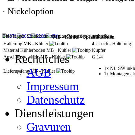
· Nickeloption
Bitte loggen Sie sich ein, um eine Rezension zu schreiben.
MB - Kühler - Spezifikationen
Halterung MB - Kühler
4 - Loch - Halterung
Material Kühlerboden MB - Kühler
Kupfer
Rechtliches
Anschlussgewinde MB - Kühler
G 1/4
1x NL-SW inklu
AGB
Lieferumfang MB - Kühler
1x Montagemate
Impressum
Datenschutz
Dienstleistungen
Gravuren