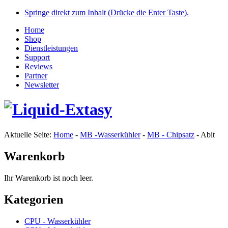
Springe direkt zum Inhalt (Drücke die Enter Taste).
Home
Shop
Dienstleistungen
Support
Reviews
Partner
Newsletter
Aktuelle Seite:
Home
-
MB -Wasserkühler
-
MB - Chipsatz
-
Abit
Warenkorb
Ihr Warenkorb ist noch leer.
Kategorien
CPU - Wasserkühler