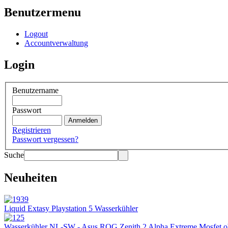
Benutzermenu
Logout
Accountverwaltung
Login
Benutzername
Passwort
Registrieren
Passwort vergessen?
Suche
Neuheiten
Liquid Extasy Playstation 5 Wasserkühler
Wasserkühler NL-SW - Asus ROG Zenith 2 Alpha Extreme Mosfet 