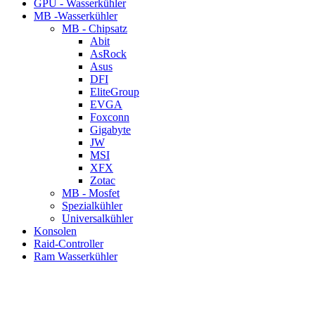
GPU - Wasserkühler
MB -Wasserkühler
MB - Chipsatz
Abit
AsRock
Asus
DFI
EliteGroup
EVGA
Foxconn
Gigabyte
JW
MSI
XFX
Zotac
MB - Mosfet
Spezialkühler
Universalkühler
Konsolen
Raid-Controller
Ram Wasserkühler