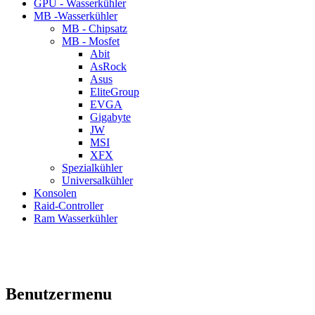
GPU - Wasserkühler
MB -Wasserkühler
MB - Chipsatz
MB - Mosfet
Abit
AsRock
Asus
EliteGroup
EVGA
Gigabyte
JW
MSI
XFX
Spezialkühler
Universalkühler
Konsolen
Raid-Controller
Ram Wasserkühler
Benutzermenu