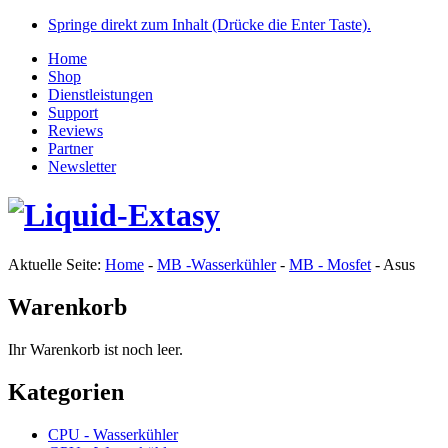
Springe direkt zum Inhalt (Drücke die Enter Taste).
Home
Shop
Dienstleistungen
Support
Reviews
Partner
Newsletter
Aktuelle Seite:
Home
-
MB -Wasserkühler
-
MB - Mosfet
-
Asus
Warenkorb
Ihr Warenkorb ist noch leer.
Kategorien
CPU - Wasserkühler