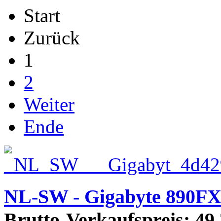
Start
Zurück
1
2
Weiter
Ende
NL-SW - Gigabyte 890F
Brutto-Verkaufspreis:
49,