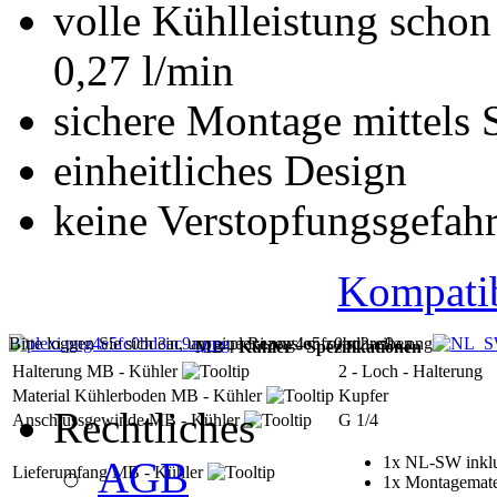
volle Kühlleistung scho
0,27 l/min
sichere Montage mittels
einheitliches Design
keine Verstopfungsgefah
Kompatibi
Bitte loggen Sie sich ein, um eine Rezension zu schreiben.
plexi.png4e5fc0bd3ac9a.png
MB - Kühler - Spezifikationen
Halterung MB - Kühler
2 - Loch - Halterung
Material Kühlerboden MB - Kühler
Kupfer
Rechtliches
Anschlussgewinde MB - Kühler
G 1/4
1x NL-SW inklu
AGB
Lieferumfang MB - Kühler
1x Montagemate