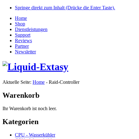
Springe direkt zum Inhalt (Drücke die Enter Taste).
Home
Shop
Dienstleistungen
Support
Reviews
Partner
Newsletter
Aktuelle Seite:
Home
-
Raid-Controller
Warenkorb
Ihr Warenkorb ist noch leer.
Kategorien
CPU - Wasserkühler