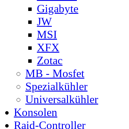
Gigabyte
JW
MSI
XFX
Zotac
MB - Mosfet
Spezialkühler
Universalkühler
Konsolen
Raid-Controller