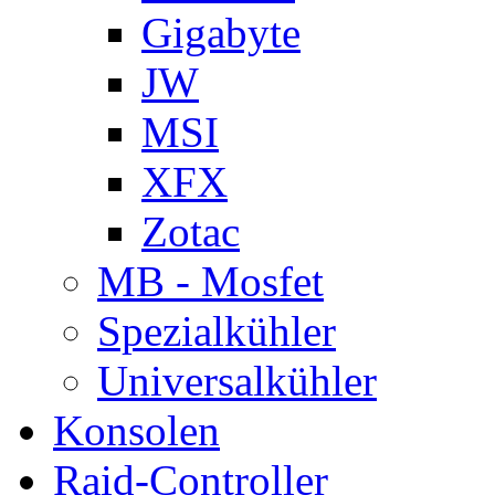
Gigabyte
JW
MSI
XFX
Zotac
MB - Mosfet
Spezialkühler
Universalkühler
Konsolen
Raid-Controller